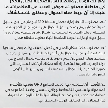
توفر لك الوديان والتضاريس الصخرية لجبال الحجر
في منطقة مصفوت، خوض العديد من المغامرات، ما
عليك إلا أن تربط حذاء التجوال وتنطلق للاستكشاف.
تبعد مصفوت التابعة إمارة عجمان مسافة
120
كيلومتر من جنوب شرق
مدينة عجمان وهي مدخل سهل للتجوال في سفوح جبال الحجر، هذه
السلسلة الجبلية الصخرية الممتدة من شمال شرق سلطنة عمان مروراً
بشرق دولة الإمارات العربية المتحدة انتهاء بجنوب سلطنة عمان
.
تعد مصفوت ملاذ لسكان المدن في فصل الصيف وذلك بفضل مناخها
البارد، فتذكر أن تتجنب التجوال في أشهر الحر الرطبة بين شهري يونيو و
سبتمبر
.
وعلى الرغم من عدم وجود طرق نظامية لتجوال السياح في
دولة الإمارات العربية المتحدة، إلا أنه يمكنك أن تتخذ المسارات التي
حفرتها الماعز طرقاً للتجوال لتستمتع بالتسلق والسير على الأرض
المفروشة بالحصى
.
من الأفضل أن تستخدم جهاز تحديد المواقع
GPS
وتتجهز بالأضواء
المحمولة والملابس الفضفاضة وواقي شمسي وقبعة، كما يوجد في
منطقة مصفوت بعض محلات البقالة لشراء الماء والوجبات الخفيفة
قبل الانطلاق إلى المناطق الريفية المحيطة بها
.