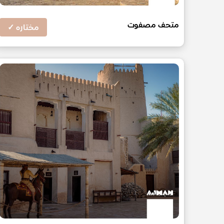
متحف مصفوت
مختاره