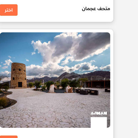
متحف عجمان
اختر