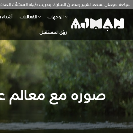
سياحة عجمان تستعد لشهر رمضان المبارك بتدريب طهاة المنشآت الفندقية ع
الوجهات
الفعاليات
أشياء ي
رؤى المستقبل
صوره مع معالم ع