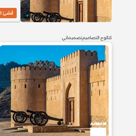
أنشئ الآن
كتالوج التصاميم
تصميماتي