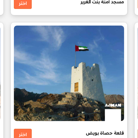
مسجد آمنة بنت الغرير
م
اختر
قلعة حصاة بويض
م
اختر