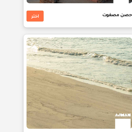
صن مصفوت
اختر