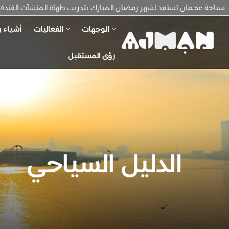
سياحة عجمان تستعد لشهر رمضان المبارك بتدريب طهاة المنشآت الفندقية ع
الوجهات
الفعاليات
أشياء ي
رؤى المستقبل
الدليل السياحي