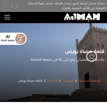
سياحة عجمان تستعد لشهر رمضان المبارك بتدريب طهاة المنشآت
×
Previous
Next
الفندقية على الأكلات الشعبية والتراثية
قلعة حصاة بويض
بناء دفاعي كلاسيكي يقع على تلة في ملحقة المنامة.
الصفحة الرئيسية
الوجهات
المنامة
قلعة حصاة بويض