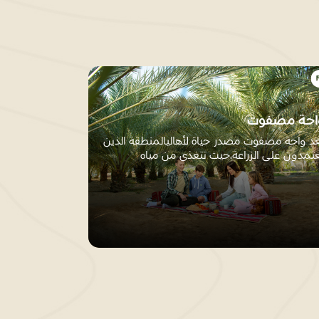
احة مصفوت
عد واحة مصفوت مصدر حياة لأهاليالمنطقة الذين
تمدون على الزراعة،حيث تتغذى من مياه
أمطار،...