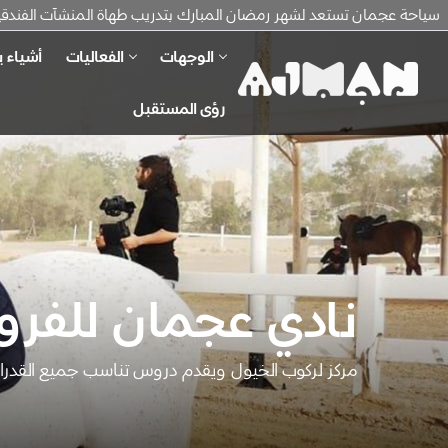
سياحة عجمان تستعد لشهر رمضان المبارك بتدريب طهاة المنشآت الفندقية ع
الوجهات
الفعاليات
أشياء ي
رؤى المستقبل
نادي عجمان للفرو
مركز لركوب الخيول ويقدم دروس تناسب جميع القدرا