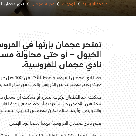
الصفحة الرئيسية
الوجهات
مدينة-عجمان
نادي عجمان لل
تفتخر عجمان بإرثها في الفر
الخيول – أو حتى محاولة مسك
نادي عجمان للفروسية.
يعد نادي عجمان للفروسية موطناً لأكثر من
100
خيل عرب
حيث يقدم مجموعة من الدروس بالقرب من مركز المدين
يمكنك أخذ الأطفال لركوب الخيل، أو يمكنك أن تسجل ن
محترفين يقدمون دروساً فردية أو جماعية في عدة لغات
والترويض، وأيضا هناك مكان مخصص لتدريب النساء مع
يفتح نادي عجمان الفروسية يوميا ماعدا يوم الإثنين
ساعات العمل: 7:00 صباحا إلى 12 ظهرا، ومن الساعة 5:00 مساء إلى 8:00 مساء