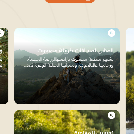
المشي لمسافات طويلة مصفوت
و
تشتهر منطقة مصفوت بأراضيهاالزراعية الخصبة،
تُ
ورخامها عاليالجودة، وممراتها الجبلية الوعرة. تُعد...
يع
ال
كويست للمغامرة