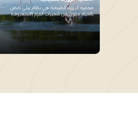
محمية الزوراء الطبيعية هي نظام بيئي نابض
بالحياة مكون من شجيرات القرم (المنغروف)
وأهوار...